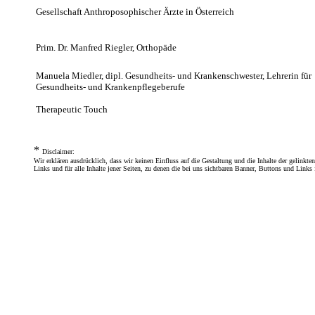
Gesellschaft Anthroposophischer Ärzte in Österreich
Prim. Dr. Manfred Riegler, Orthopäde
Manuela Miedler, dipl. Gesundheits- und Krankenschwester, Lehrerin für
Gesundheits- und Krankenpflegeberufe
Therapeutic Touch
*
Disclaimer:
Wir erklären ausdrücklich, dass wir keinen Einfluss auf die Gestaltung und die Inhalte der gelinkt
Links und für alle Inhalte jener Seiten, zu denen die bei uns sichtbaren Banner, Buttons und Links 